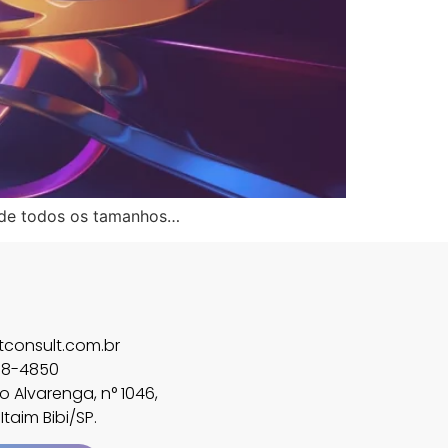
 de todos os tamanhos…
consult.com.br
858-4850
 Alvarenga, n° 1046,
Itaim Bibi/SP.