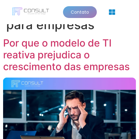
Tag:
suporte de TI
Contato
Quem Somos
para empresas
Por que o modelo de TI
reativa prejudica o
crescimento das empresas