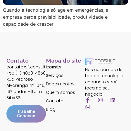
Quando a tecnologia só age em emergências, a
empresa perde previsibilidade, produtividade e
capacidade de crescer
Contato
Mapa do site
contato@ftconsult.com.br
Home
Nós cuidamos de
+55 (11) 4858-4850
Serviços
toda a tecnologia
Rua Pedroso
enquanto você
Depoimentos
Alvarenga, n° 1046,
foca no seu
16° andar – Itaim
Quem somos
negócio.
Bibi/SP.
Contato
Blog
Trabalhe
Conosco