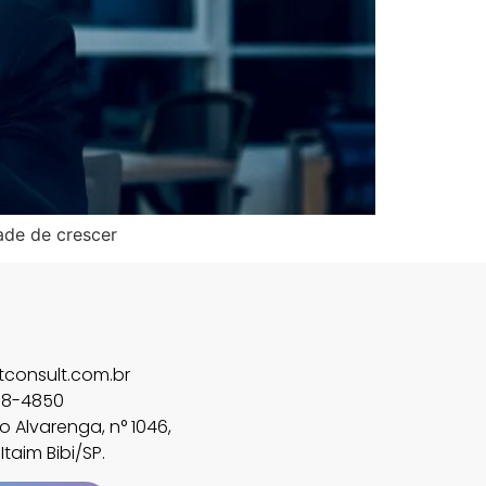
ade de crescer
consult.com.br
858-4850
 Alvarenga, n° 1046,
Itaim Bibi/SP.