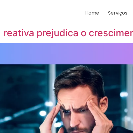
-fix
Home
Serviços
I reativa prejudica o crescim