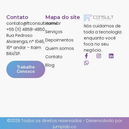
Contato
Mapa do site
contato@ftconsult.com.br
Home
Nós cuidamos de
+55 (11) 4858-4850
Serviços
toda a tecnologia
Rua Pedroso
enquanto você
Depoimentos
Alvarenga, n° 1046,
foca no seu
16° andar – Itaim
Quem somos
negócio.
Bibi/SP.
Contato
Blog
Trabalhe
Conosco
©2026 Todos os direitos reservados - Desenvolvido por
jumplab.co