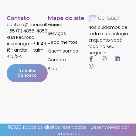
Contato
Mapa do site
contato@ftconsult.com.br
Home
Nós cuidamos de
+55 (11) 4858-4850
Serviços
toda a tecnologia
Rua Pedroso
enquanto você
Depoimentos
Alvarenga, n° 1046,
foca no seu
16° andar – Itaim
Quem somos
negócio.
Bibi/SP.
Contato
Blog
Trabalhe
Conosco
©2026 Todos os direitos reservados - Desenvolvido por
jumplab.co