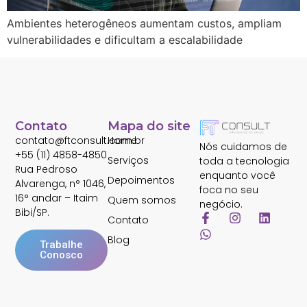
Ambientes heterogêneos aumentam custos, ampliam
vulnerabilidades e dificultam a escalabilidade
Contato
Mapa do site
contato@ftconsult.com.br
Home
Nós cuidamos de
+55 (11) 4858-4850
Serviços
toda a tecnologia
Rua Pedroso
enquanto você
Depoimentos
Alvarenga, n° 1046,
foca no seu
16° andar – Itaim
Quem somos
negócio.
Bibi/SP.
Contato
Blog
Trabalhe
Conosco