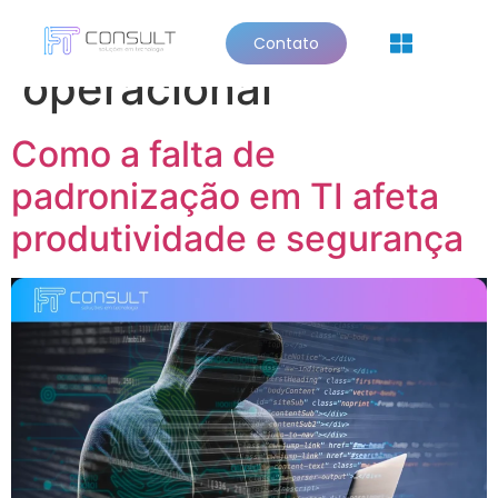
Tag:
eficiência
Contato
Quem Somos
operacional
Como a falta de
padronização em TI afeta
produtividade e segurança