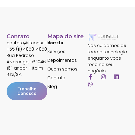
Contato
Mapa do site
contato@ftconsult.com.br
Home
Nós cuidamos de
+55 (11) 4858-4850
Serviços
toda a tecnologia
Rua Pedroso
enquanto você
Depoimentos
Alvarenga, n° 1046,
foca no seu
16° andar – Itaim
Quem somos
negócio.
Bibi/SP.
Contato
Blog
Trabalhe
Conosco