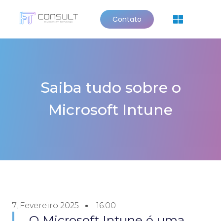
Contato
Quem Somos
Saiba tudo sobre o
Microsoft Intune
7, Fevereiro 2025
16:00
O Microsoft Intune é uma